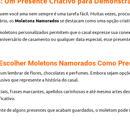
 Um Presente Criativo para Demonstr
uem você ama nem sempre é uma tarefa fácil. Muitas vezes, procur
ário, os
Moletons Namorados
se destacam como uma opção criativ
s moletons personalizados permitem que o casal expresse sua conex
aniversário de casamento ou qualquer data especial, esse present
 Escolher Moletons Namorados Como Pre
 lembrar de flores, chocolates e perfumes. Embora sejam opções
usivo que represente a história do casal.
ciais, frases marcantes, apelidos carinhosos e até mesmo artes de
icativo.
nte de alguns presentes que acabam guardados, o moletom pode ser