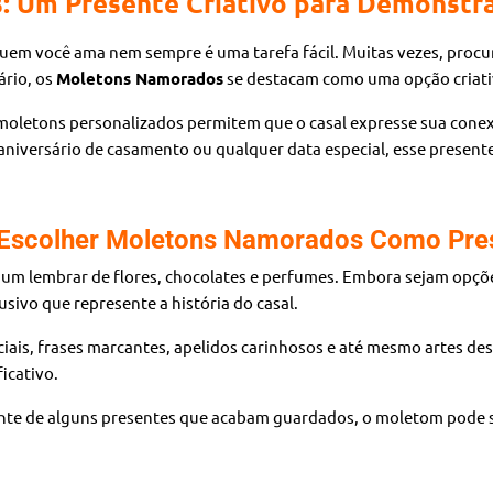
 Um Presente Criativo para Demonstr
uem você ama nem sempre é uma tarefa fácil. Muitas vezes, procur
ário, os
Moletons Namorados
se destacam como uma opção criativ
s moletons personalizados permitem que o casal expresse sua conex
aniversário de casamento ou qualquer data especial, esse present
 Escolher Moletons Namorados Como Pre
 lembrar de flores, chocolates e perfumes. Embora sejam opções
usivo que represente a história do casal.
ciais, frases marcantes, apelidos carinhosos e até mesmo artes de
icativo.
nte de alguns presentes que acabam guardados, o moletom pode ser