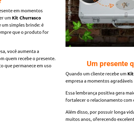
?
 presente em momentos
cer um
Kit Churrasco
e um simples brinde: é
empre que o produto for
esa, você aumenta a
com quem recebe o presente.
Um presente q
duto que permanece em uso
Quando um cliente recebe um
Ki
empresa a momentos agradáveis d
Essa lembrança positiva gera mai
fortalecer o relacionamento com c
Além disso, por possuir longa vid
muitos anos, oferecendo excelent