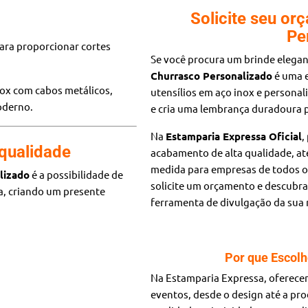
Solicite seu or
Pe
ara proporcionar cortes
Se você procura um brinde elegant
Churrasco Personalizado
é uma e
ox com cabos metálicos,
utensílios em aço inox e personal
oderno.
e cria uma lembrança duradoura pa
Na
Estamparia Expressa Oficial
,
 qualidade
acabamento de alta qualidade, at
medida para empresas de todos o
lizado
é a possibilidade de
solicite um orçamento e descubr
ta, criando um presente
ferramenta de divulgação da sua
Por que Escolh
Na Estamparia Expressa, oferece
eventos, desde o design até a pr