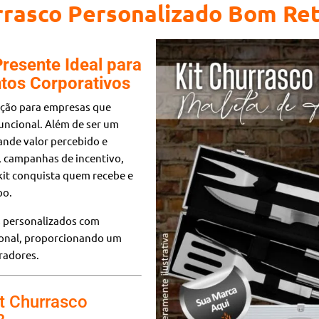
rrasco Personalizado Bom Ret
Presente Ideal para
ntos Corporativos
ção para empresas que
uncional. Além de ser um
rande valor percebido e
s, campanhas de incentivo,
kit conquista quem recebe e
po.
ts personalizados com
ional, proporcionando um
oradores.
it Churrasco