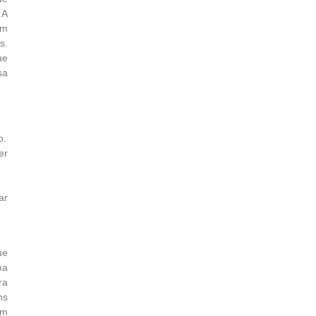
 A
ém
s.
ue
sa
o.
er
ar
ue
ma
ra
ns
em