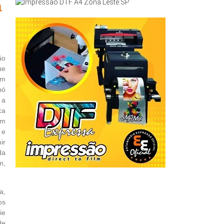
a
ão
ue
um
pó
 a
ca
em
 e
ir
da
m,
a,
os
ie
de