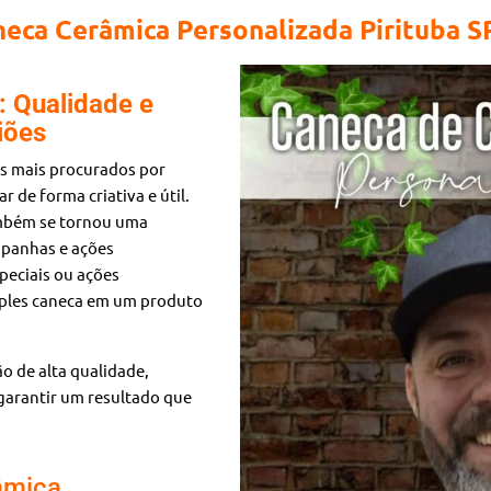
eca Cerâmica Personalizada Pirituba S
 Qualidade e
iões
s mais procurados por
 de forma criativa e útil.
também se tornou uma
mpanhas e ações
peciais ou ações
mples caneca em um produto
o de alta qualidade,
garantir um resultado que
âmica