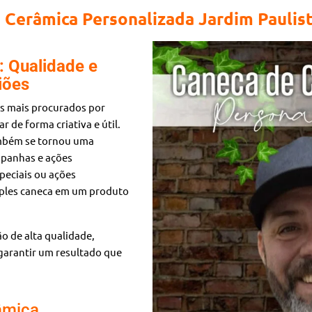
 Cerâmica Personalizada Jardim Paulis
 Qualidade e
iões
s mais procurados por
 de forma criativa e útil.
também se tornou uma
mpanhas e ações
peciais ou ações
mples caneca em um produto
o de alta qualidade,
garantir um resultado que
âmica