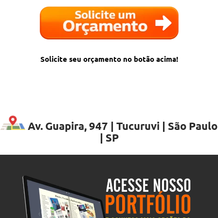
Solicite seu orçamento no botão acima!
Av. Guapira, 947 | Tucuruvi | São Paulo
| SP