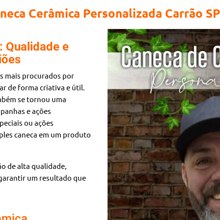
neca Cerâmica Personalizada Carrão SP
 Qualidade e
iões
s mais procurados por
 de forma criativa e útil.
também se tornou uma
mpanhas e ações
peciais ou ações
mples caneca em um produto
o de alta qualidade,
garantir um resultado que
âmica