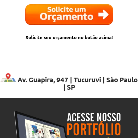
Solicite seu orçamento no botão acima!
Av. Guapira, 947 | Tucuruvi | São Paulo
| SP