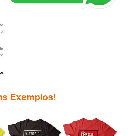
to
 a
de
ço
te
ns Exemplos!