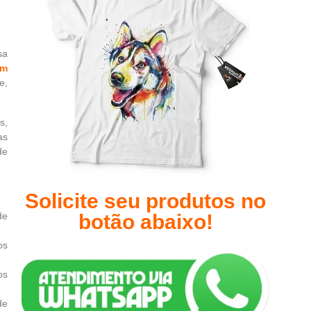
sa
em
e,
s,
as
de
Solicite seu produtos no
de
botão abaixo!
os
os
de