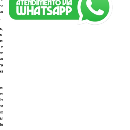
or
ma
.
s,
s.
as
 e
te
ha
ra
es
os
os
is
em
so
ar
de