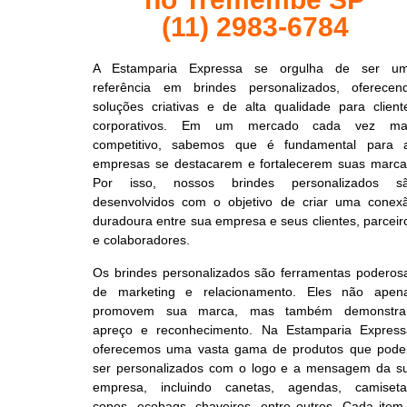
(11) 2983-6784
A Estamparia Expressa se orgulha de ser u
referência em brindes personalizados, oferecen
soluções criativas e de alta qualidade para client
corporativos. Em um mercado cada vez ma
competitivo, sabemos que é fundamental para 
empresas se destacarem e fortalecerem suas marca
Por isso, nossos brindes personalizados s
desenvolvidos com o objetivo de criar uma conex
duradoura entre sua empresa e seus clientes, parceir
e colaboradores.
Os brindes personalizados são ferramentas poderos
de marketing e relacionamento. Eles não apen
promovem sua marca, mas também demonstr
apreço e reconhecimento. Na Estamparia Express
oferecemos uma vasta gama de produtos que pod
ser personalizados com o logo e a mensagem da s
empresa, incluindo canetas, agendas, camiseta
copos, ecobags, chaveiros, entre outros. Cada item