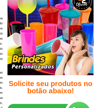
ma
do
es
is
as
s.
ão
ão
os
as
as
Solicite seu produtos no
am
a,
botão abaixo!
em
ua
s,
 é