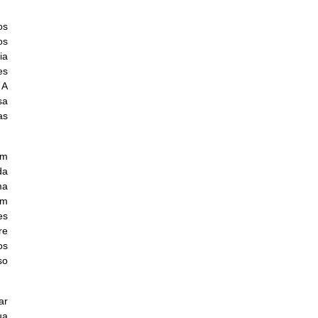
os
os
ia
es
 A
sa
as
um
da
ma
om
es
re
os
so
ar
ua