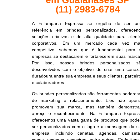
(11) 2983-6784
A Estamparia Expressa se orgulha de ser u
referência em brindes personalizados, oferecen
soluções criativas e de alta qualidade para client
corporativos. Em um mercado cada vez ma
competitivo, sabemos que é fundamental para 
empresas se destacarem e fortalecerem suas marca
Por isso, nossos brindes personalizados s
desenvolvidos com o objetivo de criar uma conex
duradoura entre sua empresa e seus clientes, parceir
e colaboradores.
Os brindes personalizados são ferramentas poderos
de marketing e relacionamento. Eles não apen
promovem sua marca, mas também demonstr
apreço e reconhecimento. Na Estamparia Express
oferecemos uma vasta gama de produtos que pod
ser personalizados com o logo e a mensagem da s
empresa, incluindo canetas, agendas, camiseta
copos, ecobags, chaveiros, entre outros. Cada item