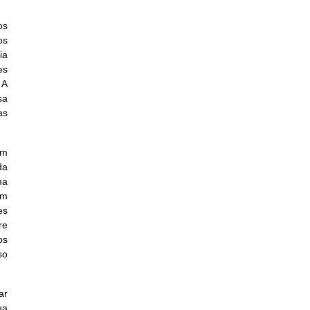
os
os
ia
es
 A
sa
as
um
da
ma
om
es
re
os
so
ar
ua