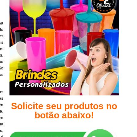
ma
do
es
is
as
s.
ão
ão
os
as
as
Solicite seu produtos no
am
a,
botão abaixo!
em
ua
s,
 é