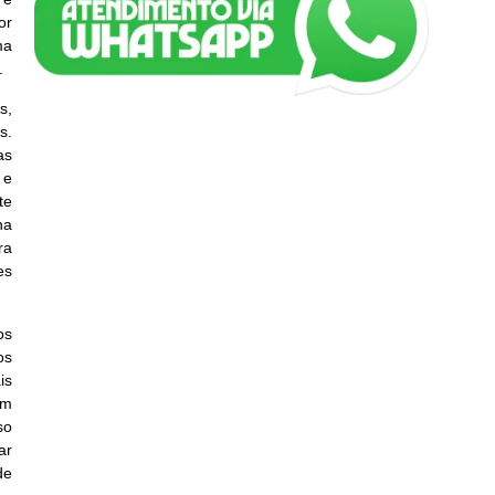
or
ma
.
s,
s.
as
 e
te
ha
ra
es
os
os
is
em
so
ar
de